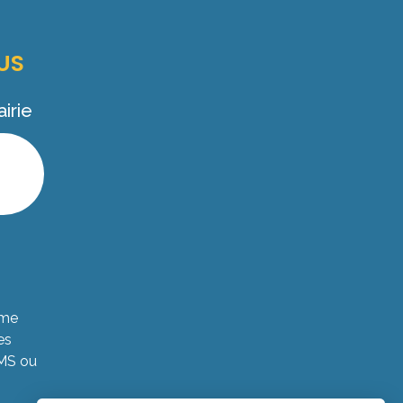
US
irie
ème
es
SMS ou