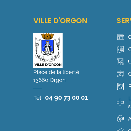
VILLE D'ORGON
SER
C
C
Place de la liberté
G
13660 Orgon
R
04 90 73 00 01
Tél :
L
s
A
C