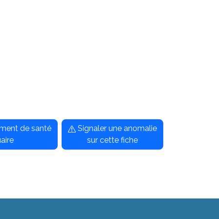
sement de santé
Signaler une anomalie
aire
sur cette fiche