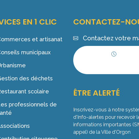
VICES EN 1 CLIC
CONTACTEZ-NO
Contactez votre ma
ommerces et artisanat
onseils municipaux
Horaires
Urbanisme
d'ouverture
estion des déchets
ÊTRE ALERTÉ
estaurant scolaire
es professionnels de
Inscrivez-vous à notre syst
anté
d'Info-alertes pour recevoir l
informations importantes (
ssociations
appel) de la Ville d'Orgon
ontribution citoyenne