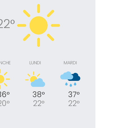
22°
NCHE
LUNDI
MARDI
37°
36°
38°
22°
20°
22°