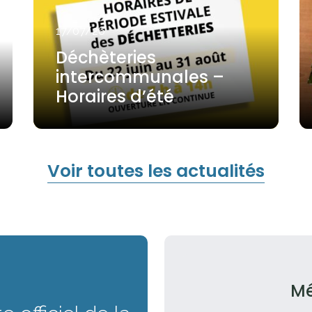
17/07/26
Déchèteries
intercommunales –
Horaires d’été
Voir toutes les actualités
Mé