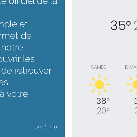
e officiel de la
35°
mple et
ermet de
e notre
vrir les
SAMEDI
DIMA
 de retrouver
es
à votre
38°
20°
Lire l'édito