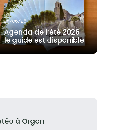
23/06
Plan
29/06/26
Insc
Agenda de l’été 2026 :
des
le guide est disponible
vul
téo à Orgon