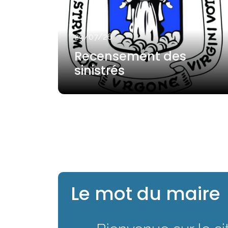
ert
29/07/26
Recensement des
e
sinistrés
Le mot du maire