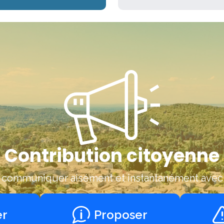
Contribution citoyenne
r communiquer aisément et instantanément ave
er
Proposer