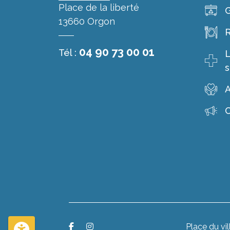
Place de la liberté
G
13660 Orgon
R
04 90 73 00 01
Tél :
L
s
A
C
Place du vil