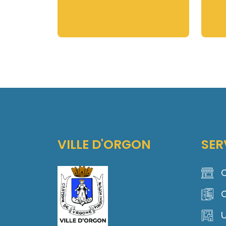
VILLE D'ORGON
SER
C
C