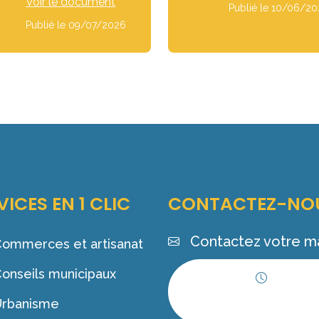
Voir le document
Publié le 10/06/2
Publié le 09/07/2026
VICES EN 1 CLIC
CONTACTEZ-NO
Contactez votre ma
ommerces et artisanat
onseils municipaux
Horaires
Urbanisme
d'ouverture