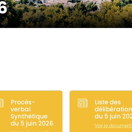
6
Procès-
Liste des
verbal
délibératio
Synthétique
du 5 juin 20
du 5 juin 2026
Voir le document