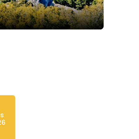
ns
26