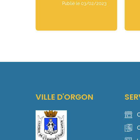
Publié le 03/02/2023
VILLE D'ORGON
SER
C
C