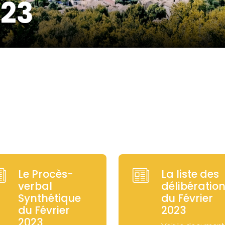
023
Le Procès-
La liste des
verbal
délibératio
Synthétique
du Février
du Février
2023
2023