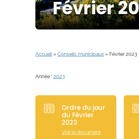
Février 2
Accueil
»
Conseils municipaux
»
Février 2023
Année :
2023
Ordre du jour
du Février
2023
Voir le document