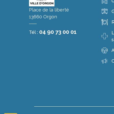
Place de la liberté
G
13660 Orgon
R
04 90 73 00 01
Tél :
L
s
A
C