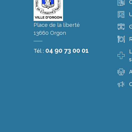
C
Place de la liberté
G
13660 Orgon
R
04 90 73 00 01
Tél :
L
s
A
C