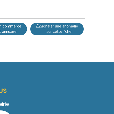
 un commerce
Signaler une anomalie
t annuaire
sur cette fiche
US
irie