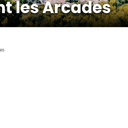
t les Arcades
des