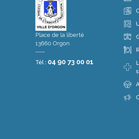
C
Place de la liberté
G
13660 Orgon
R
04 90 73 00 01
Tél :
L
s
A
C