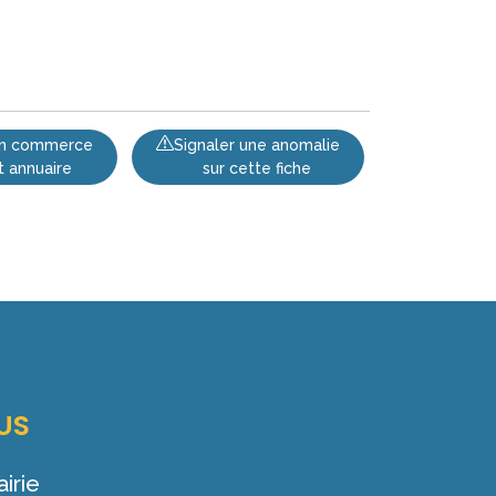
 un commerce
Signaler une anomalie
t annuaire
sur cette fiche
US
irie