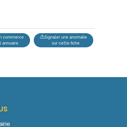
 un commerce
Signaler une anomalie
t annuaire
sur cette fiche
US
irie