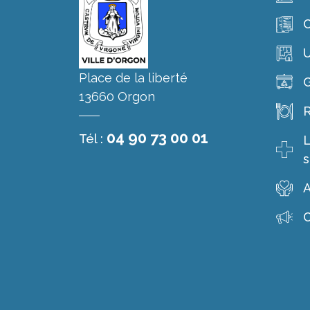
C
Place de la liberté
G
13660 Orgon
R
04 90 73 00 01
Tél :
L
s
A
C