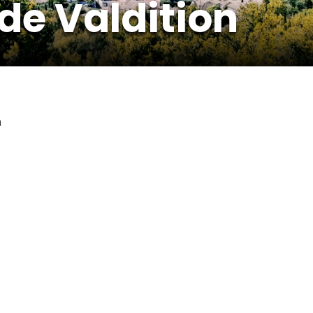
de Valdition
n