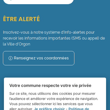
ÊTRE ALERTÉ
Inscrivez-vous à notre système d'Info-alertes pour
recevoir les informations importantes (SMS ou appel) de
la Ville d'Orgon
Renseignez vos coordonnées
Votre commune respecte votre vie privée
Sur ce site, nous utilisons des cookies pour mesurer
l’audience et améliorer votre expérience de navigation.
Vous pouvez sélectionner ici les services que vous
Place du village la solution web et
- Ville
allez autoriser.
Je préfère choisir
-
Politique de