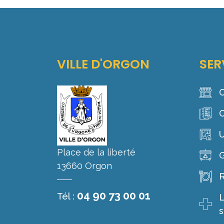
VILLE D'ORGON
SER
C
C
Place de la liberté
G
13660 Orgon
R
04 90 73 00 01
Tél :
L
s