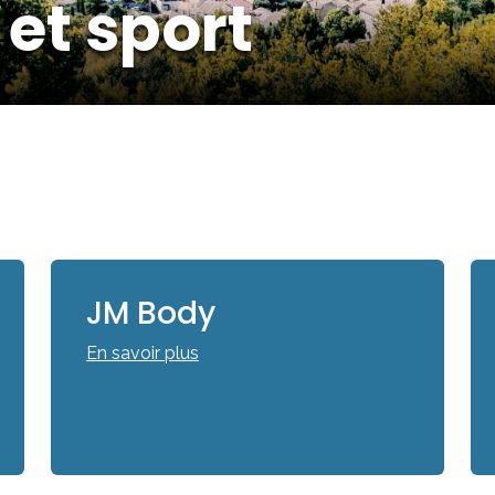
 et sport
JM Body
En savoir plus