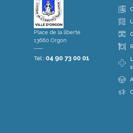
C
Place de la liberté
G
13660 Orgon
R
04 90 73 00 01
Tél :
L
s
A
C