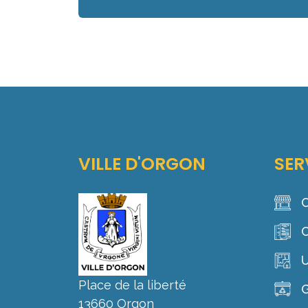
VILLE D'ORGON
SER
C
C
Place de la liberté
G
13660 Orgon