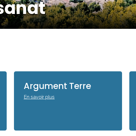
isanat
Argument Terre
En savoir plus