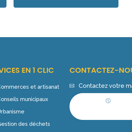
VICES EN 1 CLIC
CONTACTEZ-NO
Contactez votre ma
ommerces et artisanat
onseils municipaux
Horaires
Urbanisme
d'ouverture
estion des déchets