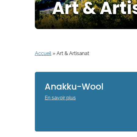
Art & Art
Accueil
»
Art & Artisanat
Anakku-Wool
En savoir plus