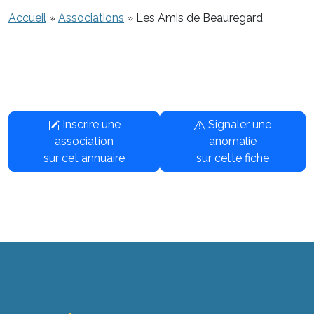
Accueil
»
Associations
»
Les Amis de Beauregard
Inscrire une
Signaler une
association
anomalie
sur cet annuaire
sur cette fiche