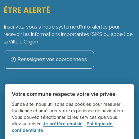
ÊTRE ALERTÉ
Inscrivez-vous à notre système d'Info-alertes pour
recevoir les informations importantes (SMS ou appel) de
la Ville d'Orgon
Renseignez vos coordonnées
Votre commune respecte votre vie privée
Sur ce site, nous utilisons des cookies pour mesurer
l’audience et améliorer votre expérience de navigation.
Vous pouvez sélectionner ici les services que vous
Place du village la solution web et
- Ville
allez autoriser.
Je préfère choisir
-
Politique de
confidentialité
appli des collectivités
d'Orgon
Mentions légales
-
Gestion des cookies